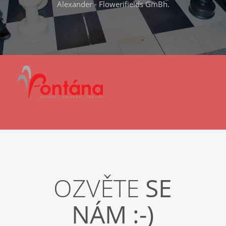
Alexander - Flowerifields GmBh.
OZVĚTE
SE
NÁM :-)