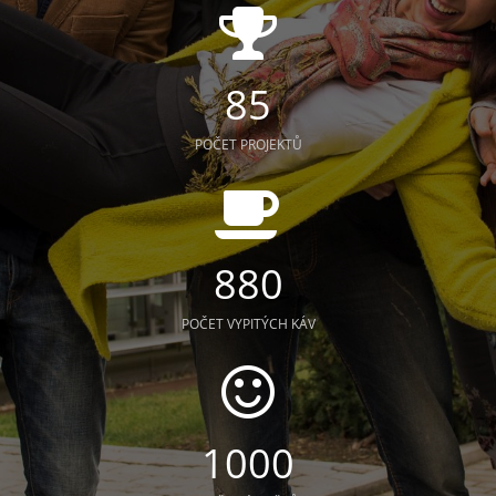
85
POČET PROJEKTŮ
880
POČET VYPITÝCH KÁV
10000