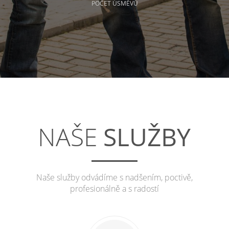
POČET ÚSMĚVŮ
NAŠE
SLUŽBY
Naše služby odvádíme s nadšením, poctivě,
profesionálně a s radostí